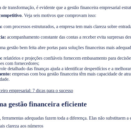
a de transformação, é evidente que a gestão financeira empresarial estr
 competitivo
. Veja seis motivos que comprovam isso:
a:
com processos estruturados, a empresa tem mais clareza sobre entrada
cia:
acompanhamento constante das contas a receber evita surpresas des
ma gestão bem feita abre portas para soluções financeiras mais adequ
o:
relatórios e projeções confiáveis fornecem embasamento para decisões
ões com fornecedores;
role detalhado das finanças ajuda a identificar desperdícios e a melhorar
mento:
empresas com boa gestão financeira têm mais capacidade de atrav
idade.
eiro empresarial: 7 dicas para o sucesso
 gestão financeira eficiente
, ferramentas adequadas fazem toda a diferença. Elas não substituem a e
ais clareza aos números