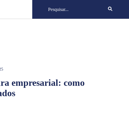
25
ira empresarial: como
ados