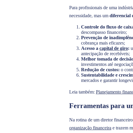
Para profissionais de uma indústri
necessidade, mas um
diferencial
Controle do fluxo de caix
descompasso financeiro;
Prevenção de inadimplên
cobrança mais eficazes;
Acesso a
capital de giro
:
u
antecipação de recebíveis;
Melhor tomada de decisã
investimentos até negociaç
Redução de custos:
o cont
Sustentabilidade e cresci
mercados e garantir longev
Leia também:
Planejamento financ
Ferramentas para uma
Na rotina de um diretor financeiro
organização financeira
e trazem m