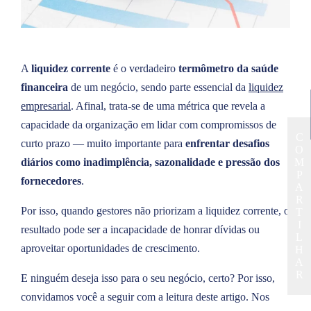
A
liquidez corrente
é o verdadeiro
termômetro da saúde
financeira
de um negócio, sendo parte essencial da
liquidez
empresarial
. Afinal, trata-se de uma métrica que revela a
capacidade da organização em lidar com compromissos de
C
curto prazo — muito importante para
enfrentar desafios
O
diários como inadimplência, sazonalidade e pressão dos
M
P
fornecedores
.
A
R
Por isso, quando gestores não priorizam a liquidez corrente, o
T
I
resultado pode ser a incapacidade de honrar dívidas ou
L
aproveitar oportunidades de crescimento.
H
A
R
E ninguém deseja isso para o seu negócio, certo? Por isso,
convidamos você a seguir com a leitura deste artigo. Nos