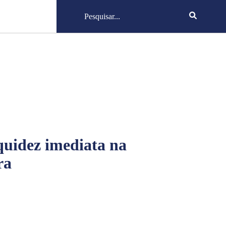
quidez imediata na
ra