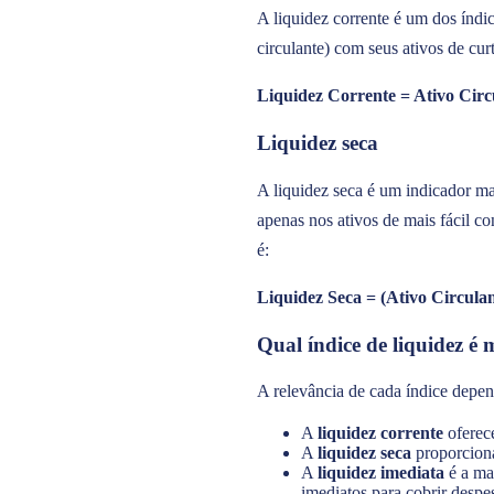
A liquidez corrente é um dos índi
circulante) com seus ativos de curt
Liquidez Corrente = Ativo Circu
Liquidez seca
A liquidez seca é um indicador mai
apenas nos ativos de mais fácil co
é:
Liquidez Seca = (Ativo Circulan
Qual índice de liquidez é 
A relevância de cada índice depen
A
liquidez corrente
oferece
A
liquidez seca
proporciona
A
liquidez imediata
é a mai
imediatos para cobrir despes