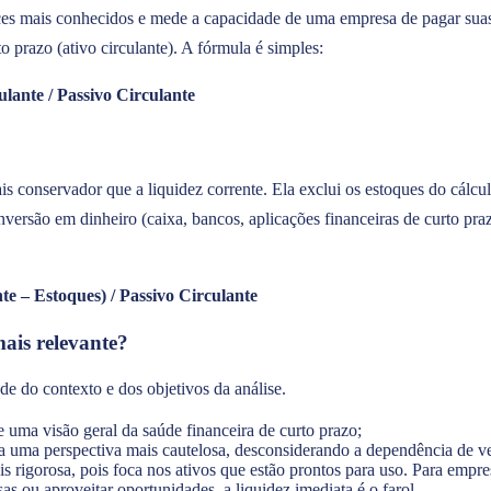
ces mais conhecidos e mede a capacidade de uma empresa de pagar suas
o prazo (ativo circulante). A fórmula é simples:
lante / Passivo Circulante
s conservador que a liquidez corrente. Ela exclui os estoques do cálcul
nversão em dinheiro (caixa, bancos, aplicações financeiras de curto pra
te – Estoques) / Passivo Circulante
mais relevante?
de do contexto e dos objetivos da análise.
 uma visão geral da saúde financeira de curto prazo;
 uma perspectiva mais cautelosa, desconsiderando a dependência de v
s rigorosa, pois foca nos ativos que estão prontos para uso. Para empr
as ou aproveitar oportunidades, a liquidez imediata é o farol.