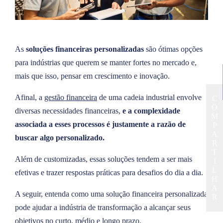
As
soluções financeiras personalizadas
são ótimas opções
para indústrias que querem se manter fortes no mercado e,
mais que isso, pensar em crescimento e inovação.
Afinal, a
gestão financeira
de uma cadeia industrial envolve
C
O
diversas necessidades financeiras,
e a complexidade
M
associada a esses processos é justamente a razão de
P
A
buscar algo personalizado.
R
T
Além de customizadas, essas soluções tendem a ser mais
I
L
efetivas e trazer respostas práticas para desafios do dia a dia.
H
A
A seguir, entenda como uma solução financeira personalizada
R
pode ajudar a indústria de transformação a alcançar seus
objetivos no curto, médio e longo prazo.